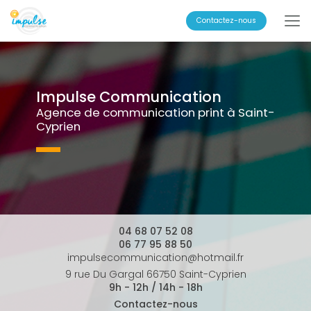
Aller
au
Contactez-nous
contenu
principal
Impulse Communication
Agence de communication print à Saint-
Cyprien
04 68 07 52 08
06 77 95 88 50
impulsecommunication@hotmail.fr
9 rue Du Gargal 66750 Saint-Cyprien
9h - 12h / 14h - 18h
Contactez-nous