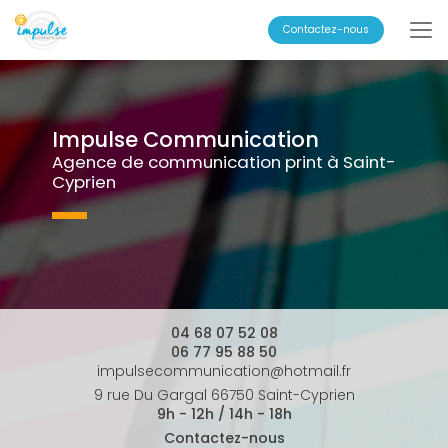
Aller
au
Contactez-nous
contenu
principal
Impulse Communication
Agence de communication print à Saint-
Cyprien
04 68 07 52 08
06 77 95 88 50
impulsecommunication@hotmail.fr
9 rue Du Gargal 66750 Saint-Cyprien
9h - 12h / 14h - 18h
Contactez-nous