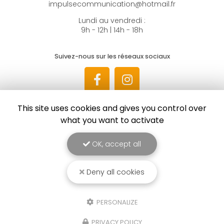
impulsecommunication@hotmail.fr
Lundi au vendredi :
9h - 12h | 14h - 18h
Suivez-nous sur les réseaux sociaux
This site uses cookies and gives you control over
what you want to activate
Envoyez un message
OK, accept all
Deny all cookies
Nom Prénom
PERSONALIZE
Société
PRIVACY POLICY