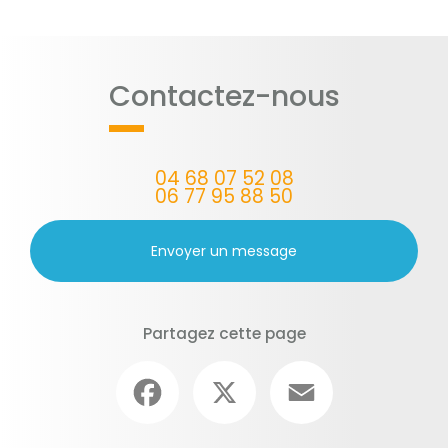
cyprien
|
acheter des panneaux de chantier sur Saint Cyprien
|
réalisation de panneaux de chantier sur Saint Cyprien
|
création
d'enseigne sur Saint Cyprien dans le 66
|
personnnalisation de t-
shirt sur saint cyprien et les alentours
|
pose de microperforé sur
véhicule ou vitrine
Contactez-nous
04 68 07 52 08
06 77 95 88 50
Envoyer un message
Partagez cette page
Facebook
X
Email