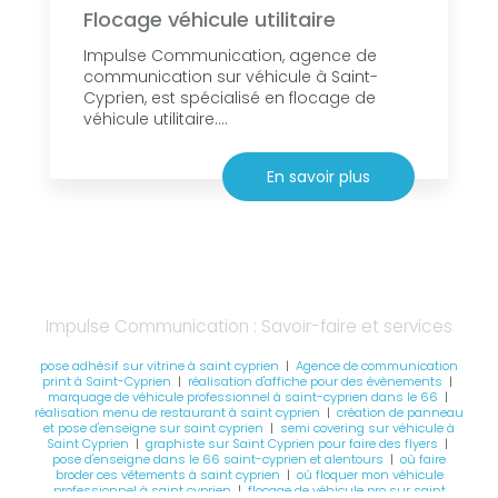
Flocage véhicule utilitaire
Impulse Communication, agence de
communication sur véhicule à Saint-
Cyprien, est spécialisé en flocage de
véhicule utilitaire....
En savoir plus
Impulse Communication : Savoir-faire et services
pose adhésif sur vitrine à saint cyprien
|
Agence de communication
print à Saint-Cyprien
|
réalisation d'affiche pour des évènements
|
marquage de véhicule professionnel à saint-cyprien dans le 66
|
réalisation menu de restaurant à saint cyprien
|
création de panneau
et pose d'enseigne sur saint cyprien
|
semi covering sur véhicule à
Saint Cyprien
|
graphiste sur Saint Cyprien pour faire des flyers
|
pose d'enseigne dans le 66 saint-cyprien et alentours
|
où faire
broder ces vêtements à saint cyprien
|
où floquer mon véhicule
professionnel à saint cyprien
|
flocage de véhicule pro sur saint