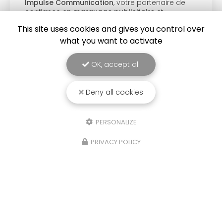
tenaire de
en marquage publicitaireSituée au
e
et
Saint-Cyprien
,
Impulse Communica
us offrir des
votre partenaire de confiance pour
This site uses cookies and gives you control over
what you want to activate
Toute l'a
ctualité
OK, accept all
Deny all cookies
PERSONALIZE
PRIVACY POLICY