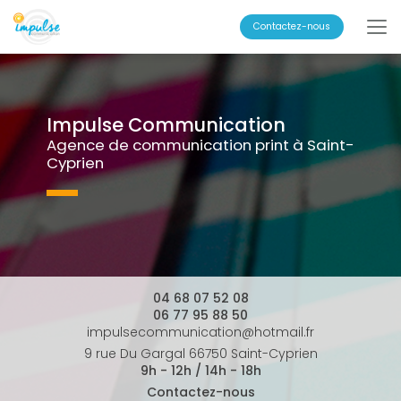
Aller
au
Contactez-nous
contenu
principal
Impulse Communication
Agence de communication print à Saint-
Cyprien
04 68 07 52 08
06 77 95 88 50
impulsecommunication@hotmail.fr
9 rue Du Gargal 66750 Saint-Cyprien
9h - 12h / 14h - 18h
Contactez-nous