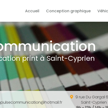
Accueil
Conception graphique
Véhic
ommunication
tion print à Saint-Cyprien
9 rue Du Gargal 
mpulsecommunication@hotmail.fr
Saint-Cyprien
9h - 12h / 14h - 1