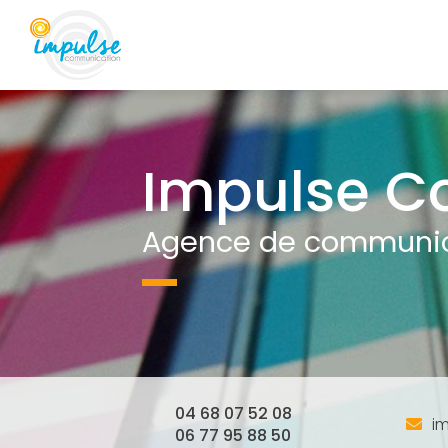
Navigation principale
Aller
au
contenu
principal
Impulse C
Agence de communica
04 68 07 52 08
i
06 77 95 88 50