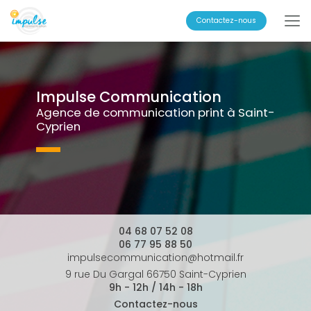
Aller
au
Contactez-nous
contenu
principal
Impulse Communication
Agence de communication print à Saint-
Cyprien
04 68 07 52 08
06 77 95 88 50
impulsecommunication@hotmail.fr
9 rue Du Gargal 66750 Saint-Cyprien
9h - 12h / 14h - 18h
Contactez-nous