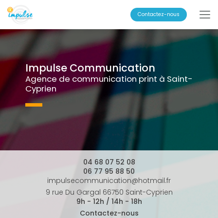
Aller
au
Contactez-nous
contenu
principal
Impulse Communication
Agence de communication print à Saint-
Cyprien
04 68 07 52 08
06 77 95 88 50
impulsecommunication@hotmail.fr
9 rue Du Gargal 66750 Saint-Cyprien
9h - 12h / 14h - 18h
Contactez-nous