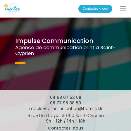
Aller
au
Contactez-nous
contenu
principal
Impulse Communication
Agence de communication print à Saint-
Cyprien
04 68 07 52 08
06 77 95 88 50
impulsecommunication@hotmail.fr
9 rue Du Gargal 66750 Saint-Cyprien
9h - 12h / 14h - 18h
Contactez-nous