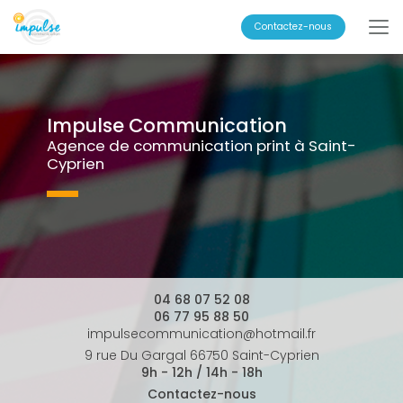
Aller
au
Contactez-nous
contenu
principal
Impulse Communication
Agence de communication print à Saint-
Cyprien
04 68 07 52 08
06 77 95 88 50
impulsecommunication@hotmail.fr
9 rue Du Gargal 66750 Saint-Cyprien
9h - 12h / 14h - 18h
Contactez-nous